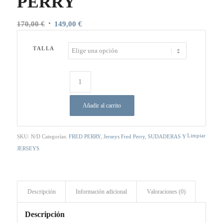
PERRY
El
El
170,00
€
149,00
€
precio
precio
original
actual
TALLA
era:
es:
170,00 €.
149,00 €.
Añadir al carrito
Limpiar
SKU:
N/D
Categorías:
FRED PERRY
,
Jerseys Fred Perry
,
SUDADERAS Y
JERSEYS
Descripción
Información adicional
Valoraciones (0)
Descripción