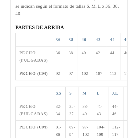
se indican según el formato de tallas S, M, L o 36, 38,
40.
PARTES DE ARRIBA
36
38
40
42
44
46
PECHO
36
38
40
42
44
46
(PULGADAS)
PECHO (CM)
92
97
102
107
112
117
XS
S
M
L
XL
XXL
PECHO
32-
35-
38-
41-
44-
47-49
(PULGADAS)
34
37
40
43
46
PECHO (CM)
81-
89-
97-
104-
112-
119-
86
94
102
109
117
124