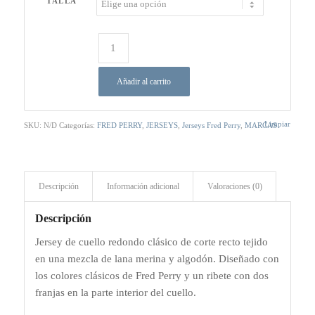
TALLA
era:
es:
199,00 €.
149,00 €.
Añadir al carrito
Limpiar
SKU:
N/D
Categorías:
FRED PERRY
,
JERSEYS
,
Jerseys Fred Perry
,
MARCAS
Descripción
Información adicional
Valoraciones (0)
Descripción
Jersey de cuello redondo clásico de corte recto tejido
en una mezcla de lana merina y algodón. Diseñado con
los colores clásicos de Fred Perry y un ribete con dos
franjas en la parte interior del cuello.