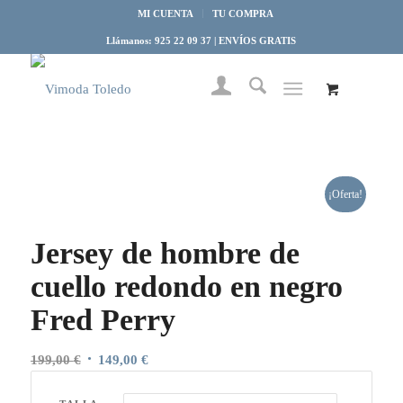
MI CUENTA
TU COMPRA
Llámanos: 925 22 09 37 | ENVÍOS GRATIS
¡Oferta!
Jersey de hombre de
cuello redondo en negro
Fred Perry
El
El
199,00
€
149,00
€
precio
precio
original
actual