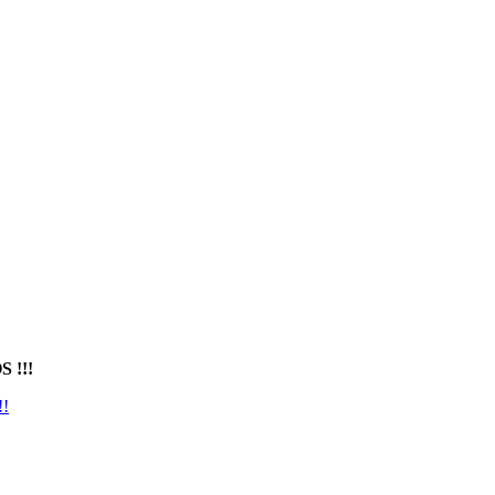
 !!!
!!