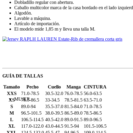
Dobladillo regular con abertura.
Caballo multicolor marca de la casa bordado en el lado izquier
Algodón.
Lavable a máquina.
Artículo de importación.
El modelo mide 1,85 m y lleva una talla M.
GUÍA DE TALLAS
Tamaño
Pecho
Cuello
Manga
CINTURA
XXS
71.0-78.5
30.5-32.0
76.0-78.5
56.0-63.5
MUJER
XS
78.5-86.5
33-34.5
78.5-81.5
63.5-71.0
S
89.0-94
35.5-37.0
81.5-84.0
71.0-78.5
M
96.5-101.5
38.0-39.5
86.5-89.0
78.5-86.5
L
106.5-114.5
40.5-42.0
89.0-91.5
89.0-96.5
XL
117.0-122.0
43.0-44.5
91.5-94
101.5-106.5
XXL
124.5-132.0
45.5-47
94-96.5
109.0-114.5