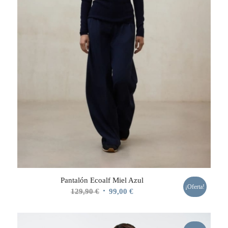
Pantalón Ecoalf Miel Azul
¡Oferta!
El
El
129,90
€
99,00
€
precio
precio
original
actual
era:
es: