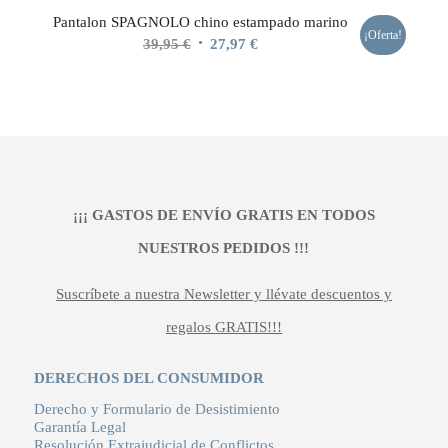
Pantalon SPAGNOLO chino estampado marino
¡Oferta!
El
El
39,95
€
27,97
€
precio
precio
original
actual
era:
es:
39,95 €.
27,97 €.
¡¡¡ GASTOS DE ENVÍO GRATIS EN TODOS
NUESTROS PEDIDOS !!!
Suscríbete a nuestra Newsletter y llévate descuentos y
regalos GRATIS!!!
DERECHOS DEL CONSUMIDOR
Derecho y Formulario de Desistimiento
Garantía Legal
Resolución Extrajudicial de Conflictos