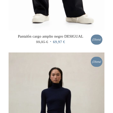
Pantalón cargo amplio negro DESIGUAL
¡Oferta!
El
El
99,95
€
69,97
€
precio
precio
original
actual
era:
es:
¡Oferta!
99,95 €.
69,97 €.