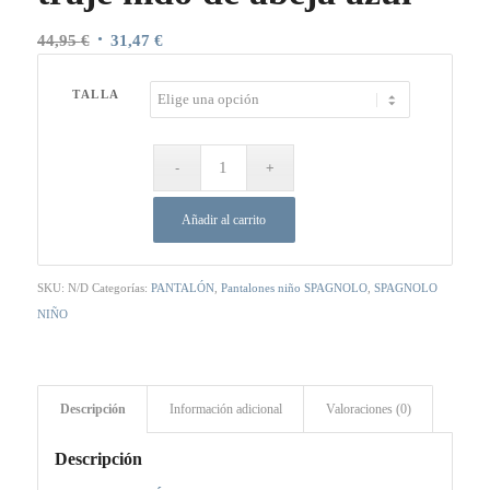
El
El
44,95
€
31,47
€
precio
precio
original
actual
TALLA
era:
es:
44,95 €.
31,47 €.
Añadir al carrito
SKU:
N/D
Categorías:
PANTALÓN
,
Pantalones niño SPAGNOLO
,
SPAGNOLO
NIÑO
Descripción
Información adicional
Valoraciones (0)
Descripción