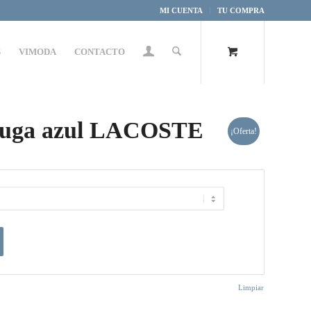
MI CUENTA
TU COMPRA
S
VIMODA
CONTACTO
ófuga azul LACOSTE
¡Oferta!
Limpiar