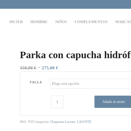
MUJER
HOMBRE
NIÑOS
COMPLEMENTOS
MARCA
Parka con capucha hidr
El
El
350,00
€
275,00
€
precio
precio
original
actual
TALLA
era:
es:
350,00 €.
275,00 €.
Añadir al carrito
SKU:
N/D
Categorías:
Chaquetas Lacoste
,
LACOSTE