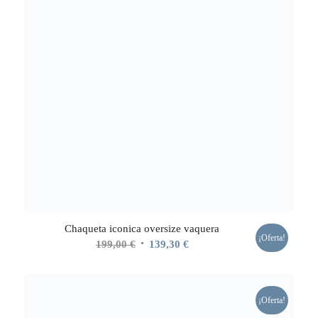
Chaqueta iconica oversize vaquera
¡Oferta!
El
El
199,00
€
139,30
€
precio
precio
original
actual
era:
es:
¡Oferta!
199,00 €.
139,30 €.