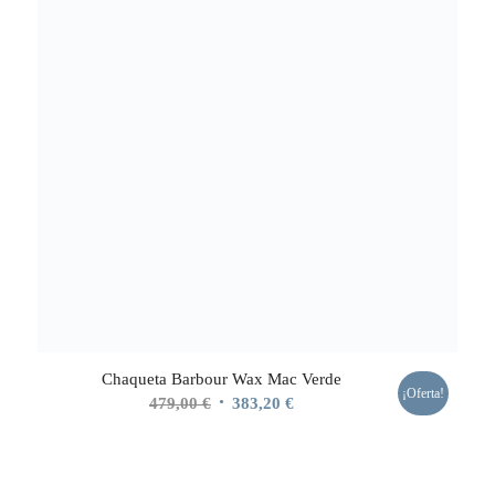
Chaqueta Barbour Wax Mac Verde
¡Oferta!
El
El
479,00
€
383,20
€
precio
precio
original
actual
era:
es: