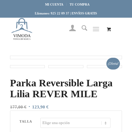
MI CUENTA
TU COMPRA
Llámanos: 925 22 09 37 | ENVÍOS GRATIS
¡Oferta!
Parka Reversible Larga
Lilia REVER MILE
El
El
177,00
€
123,90
€
precio
precio
original
actual
TALLA
era:
es: