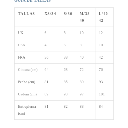
GUÍA DE TALLAS
TALLAS
XS/34
S/36
M/38-
L/40-
40
42
UK
6
8
10
12
USA
4
6
8
10
FRA
36
38
40
42
Cintura (cm)
64
68
72
76
Pecho (cm)
81
85
89
93
Cadera (cm)
89
93
97
101
Entrepierna
81
82
83
84
(cm)