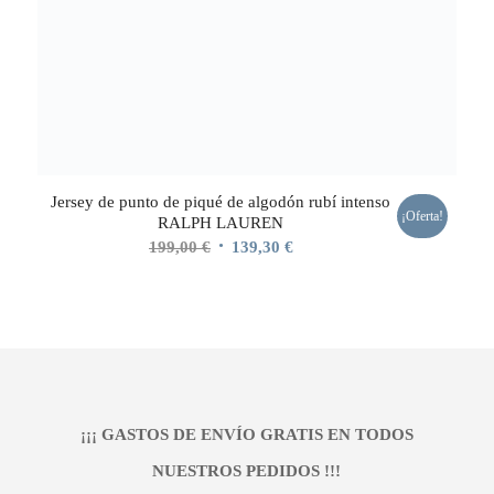
Jersey de punto de piqué de algodón rubí intenso
¡Oferta!
RALPH LAUREN
El
El
199,00
€
139,30
€
precio
precio
original
actual
era:
es:
199,00 €.
139,30 €.
¡¡¡ GASTOS DE ENVÍO GRATIS EN TODOS
NUESTROS PEDIDOS !!!