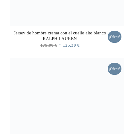
Jersey de hombre crema con el cuello alto blanco
¡Oferta!
RALPH LAUREN
El
El
179,00
€
125,30
€
precio
precio
original
actual
era:
es:
¡Oferta!
179,00 €.
125,30 €.