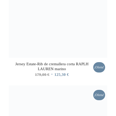
Jersey Estate-Rib de cremallera corta RAPLH
¡Oferta!
LAUREN marino
El
El
179,00
€
125,30
€
precio
precio
original
actual
era:
es:
¡Oferta!
179,00 €.
125,30 €.