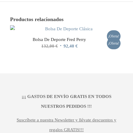
Productos relacionados
¡Oferta!
Bolsa De Deporte Fred Perry
¡Oferta!
El
El
132,00
€
92,40
€
precio
precio
original
actual
era:
es:
132,00 €.
92,40 €.
¡¡¡ GASTOS DE ENVÍO GRATIS EN TODOS
NUESTROS PEDIDOS !!!
Suscríbete a nuestra Newsletter y llévate descuentos y
regalos GRATIS!!!