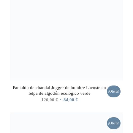
Pantalón de chándal Jogger de hombre Lacoste en
¡Oferta!
felpa de algodón ecológico verde
El
El
120,00
€
84,00
€
precio
precio
original
actual
era:
es:
¡Oferta!
120,00 €.
84,00 €.