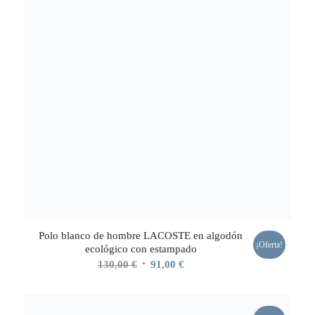
Polo blanco de hombre LACOSTE en algodón
¡Oferta!
ecológico con estampado
El
El
130,00
€
91,00
€
precio
precio
original
actual
era:
es: