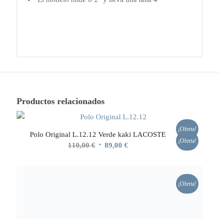
Productos relacionados
¡Oferta!
Polo Original L.12.12 Verde kaki LACOSTE
¡Oferta!
El
El
110,00
€
89,00
€
precio
precio
original
actual
era:
es:
¡Oferta!
110,00 €.
89,00 €.