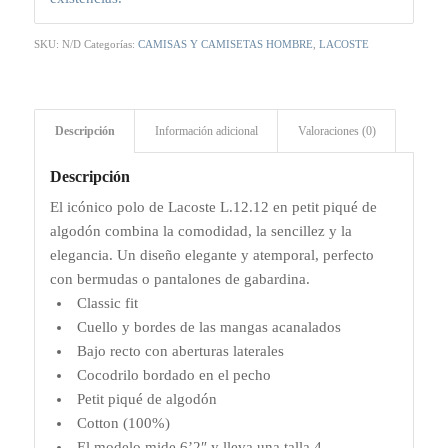
SKU:
N/D
Categorías:
CAMISAS Y CAMISETAS HOMBRE
,
LACOSTE
Descripción
Información adicional
Valoraciones (0)
Descripción
El icónico polo de Lacoste L.12.12 en petit piqué de
algodón combina la comodidad, la sencillez y la
elegancia. Un diseño elegante y atemporal, perfecto
con bermudas o pantalones de gabardina.
Classic fit
Cuello y bordes de las mangas acanalados
Bajo recto con aberturas laterales
Cocodrilo bordado en el pecho
Petit piqué de algodón
Cotton (100%)
El modelo mide 6’2″ y lleva una talla 4