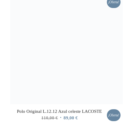
¡Oferta!
130,00 €.
91,00 €.
Polo Original L.12.12 Azul celeste LACOSTE
¡Oferta!
El
El
110,00
€
89,00
€
precio
precio
original
actual