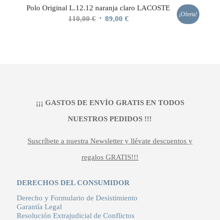
Polo Original L.12.12 naranja claro LACOSTE
¡Oferta!
El
El
110,00
€
89,00
€
precio
precio
original
actual
era:
es:
110,00 €.
89,00 €.
¡¡¡ GASTOS DE ENVÍO GRATIS EN TODOS
NUESTROS PEDIDOS !!!
Suscríbete a nuestra Newsletter y llévate descuentos y
regalos GRATIS!!!
DERECHOS DEL CONSUMIDOR
Derecho y Formulario de Desistimiento
Garantía Legal
Resolución Extrajudicial de Conflictos