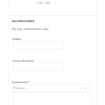
5XL, 6XL
VALORACIONES
No hay valoraciones aún.
Nombre
Correo electrónico
*
Tu puntuación