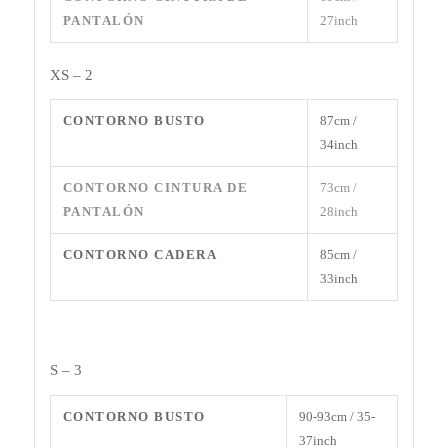
PANTALÓN
27inch
XS – 2
CONTORNO BUSTO
87cm /
34inch
CONTORNO CINTURA DE
73cm /
PANTALÓN
28inch
CONTORNO CADERA
85cm /
33inch
S – 3
CONTORNO BUSTO
90-93cm / 35-
37inch