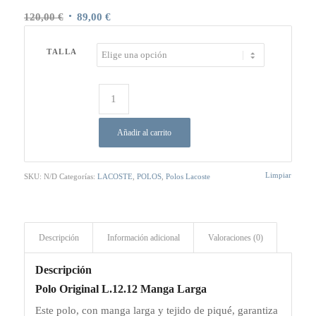
El
El
120,00
€
89,00
€
precio
precio
original
actual
TALLA
era:
es:
120,00 €.
89,00 €.
Añadir al carrito
Limpiar
SKU:
N/D
Categorías:
LACOSTE
,
POLOS
,
Polos Lacoste
Descripción
Información adicional
Valoraciones (0)
Descripción
Polo Original L.12.12 Manga Larga
Este polo, con manga larga y tejido de piqué, garantiza