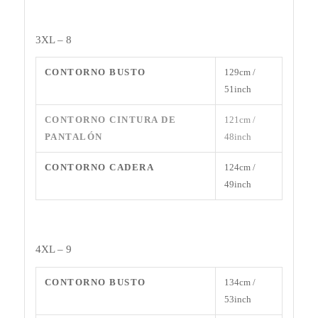
3XL – 8
CONTORNO BUSTO
129cm /
51inch
CONTORNO CINTURA DE
121cm /
PANTALÓN
48inch
CONTORNO CADERA
124cm /
49inch
4XL – 9
CONTORNO BUSTO
134cm /
53inch