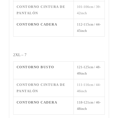
CONTORNO CINTURA DE
101-106cm / 39-
PANTALÓN
42inch
CONTORNO CADERA
112-115cm / 44-
45inch
2XL – 7
CONTORNO BUSTO
121-125cm / 48-
49inch
CONTORNO CINTURA DE
111-116cm / 44-
PANTALÓN
46inch
CONTORNO CADERA
118-121cm / 46-
48inch