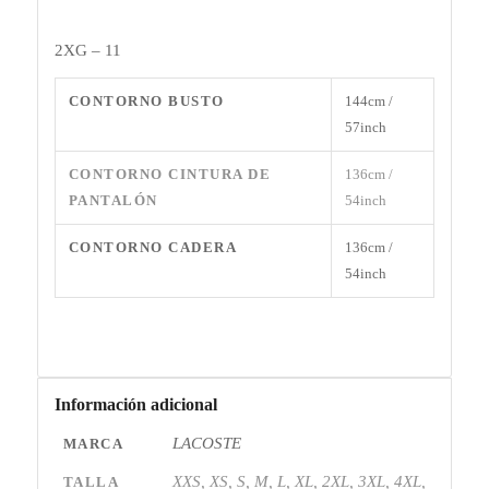
2XG – 11
CONTORNO BUSTO
144cm /
57inch
CONTORNO CINTURA DE
136cm /
PANTALÓN
54inch
CONTORNO CADERA
136cm /
54inch
Información adicional
LACOSTE
MARCA
XXS, XS, S, M, L, XL, 2XL, 3XL, 4XL,
TALLA