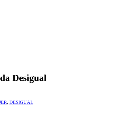
da Desigual
JER
,
DESIGUAL