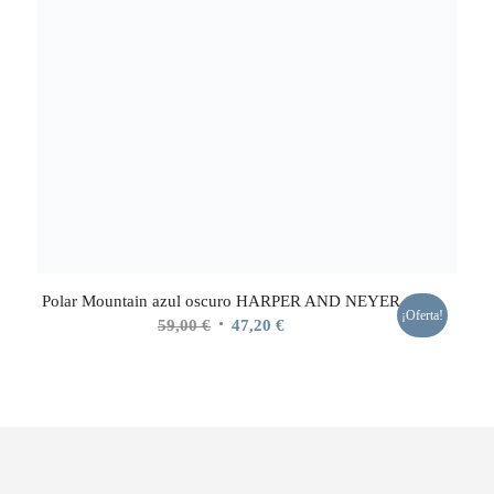
Polar Mountain azul oscuro HARPER AND NEYER
¡Oferta!
El
El
59,00
€
47,20
€
precio
precio
original
actual
era:
es:
59,00 €.
47,20 €.