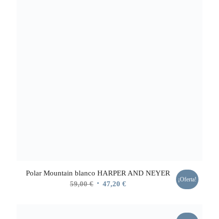
Polar Mountain blanco HARPER AND NEYER
¡Oferta!
El
El
59,00
€
47,20
€
precio
precio
original
actual
era:
es: