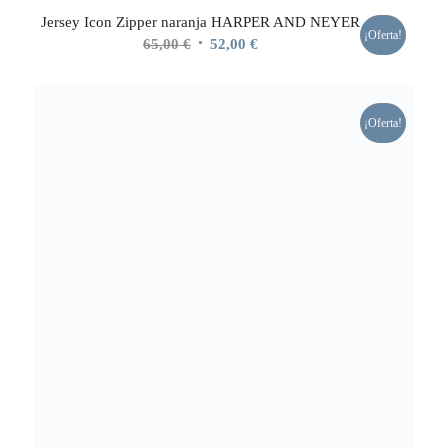
Jersey Icon Zipper naranja HARPER AND NEYER
¡Oferta!
El
El
65,00
€
52,00
€
precio
precio
original
actual
era:
es:
¡Oferta!
65,00 €.
52,00 €.