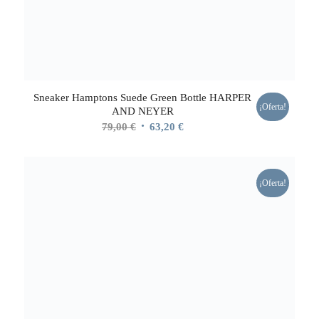
Sneaker Hamptons Suede Green Bottle HARPER
¡Oferta!
AND NEYER
El
El
79,00
€
63,20
€
precio
precio
original
actual
era:
es:
¡Oferta!
79,00 €.
63,20 €.