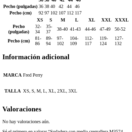
Pecho (pulgadas)
36
38
40
42
44
46
Pecho (cm)
92
97
102
107
112
117
XS
S
M
L
XL
XXL
XXXL
Pecho
32-
35-
38-40
41-43
44-46
47-49
50-52
(pulgadas)
34
37
81-
89-
97-
104-
112-
119-
127-
Pecho (cm)
86
94
102
109
117
124
132
Información adicional
MARCA
Fred Perry
TALLA
XS, S, M, L, XL, 2XL, 3XL
Valoraciones
No hay valoraciones aún.
Sé el primero en valorar “Sudadera con media cremallera M3574