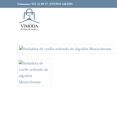
Llámanos: 925 22 09 37 | ENVÍOS GRATIS