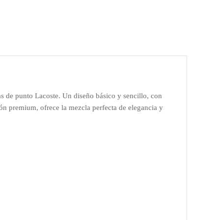
as de punto Lacoste. Un diseño básico y sencillo, con
ón premium, ofrece la mezcla perfecta de elegancia y