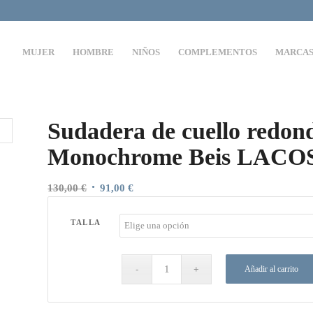
MUJER
HOMBRE
NIÑOS
COMPLEMENTOS
MARCA
Sudadera de cuello redon
Monochrome Beis LACO
El
El
130,00
€
91,00
€
precio
precio
original
actual
TALLA
era:
es:
130,00 €.
91,00 €.
Añadir al carrito