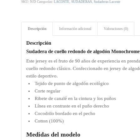
SKU:
N/D
Categorías:
LACOSTE
,
SUDADERAS
,
Sudaderas Lacoste
Descripción
Información adicional
Valoraciones (0)
Descripción
Sudadera de cuello redondo de algodón Monochrome
Este jersey es el fruto de 90 años de experiencia en prend
cuello redondo clásico. Confeccionado en jersey de algod
estilo deportivo.
Tejido de punto de algodón ecológico
Corte regular
Ribete de canalé en la cintura y los puños
Línea en contraste en el puño derecho
Cocodrilo bordado en el pecho
Cotton (100%)
Medidas del modelo