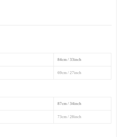
84cm / 33inch
69cm / 27inch
87cm / 34inch
73cm / 28inch