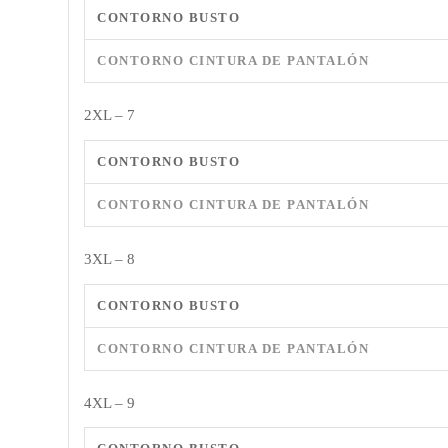
CONTORNO BUSTO
CONTORNO CINTURA DE PANTALÓN
2XL – 7
CONTORNO BUSTO
CONTORNO CINTURA DE PANTALÓN
3XL – 8
CONTORNO BUSTO
CONTORNO CINTURA DE PANTALÓN
4XL – 9