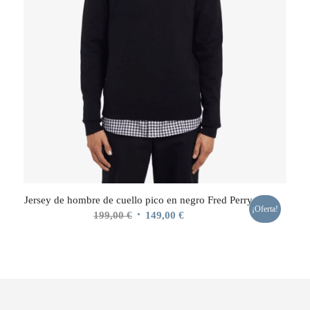
Jersey de hombre de cuello pico en negro Fred Perry
¡Oferta!
El
El
199,00
€
149,00
€
precio
precio
original
actual
era:
es:
199,00 €.
149,00 €.