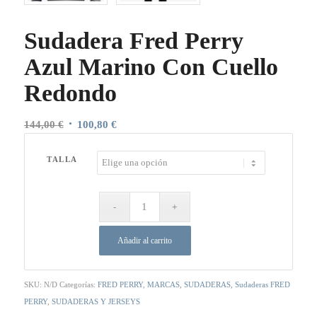
Sudadera Fred Perry
Azul Marino Con Cuello
Redondo
El
El
144,00
€
100,80
€
precio
precio
original
actual
TALLA
era:
es:
144,00 €.
100,80 €.
Añadir al carrito
SKU:
N/D
Categorías:
FRED PERRY
,
MARCAS
,
SUDADERAS
,
Sudaderas FRED
PERRY
,
SUDADERAS Y JERSEYS