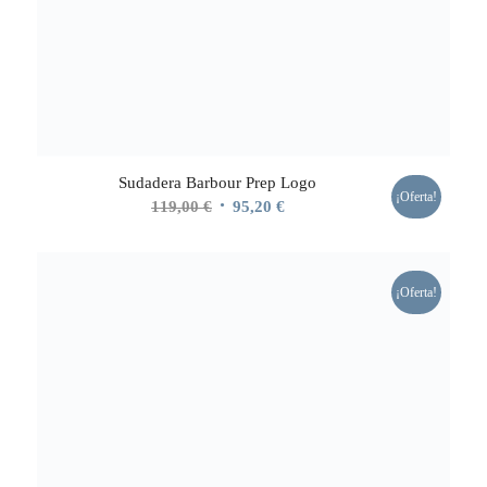
Sudadera Barbour Prep Logo
¡Oferta!
El
El
119,00
€
95,20
€
precio
precio
original
actual
era:
es:
¡Oferta!
119,00 €.
95,20 €.