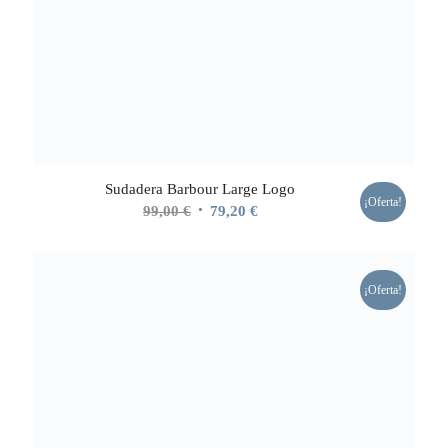
Sudadera Barbour Large Logo
¡Oferta!
El
El
99,00
€
79,20
€
precio
precio
original
actual
era:
es:
¡Oferta!
99,00 €.
79,20 €.