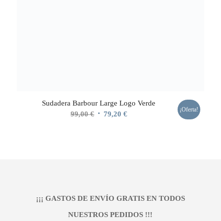
Sudadera Barbour Large Logo Verde
¡Oferta!
El
El
99,00
€
79,20
€
precio
precio
original
actual
era:
es:
99,00 €.
79,20 €.
¡¡¡ GASTOS DE ENVÍO GRATIS EN TODOS
NUESTROS PEDIDOS !!!