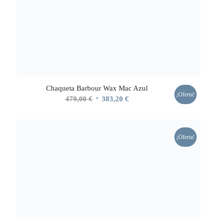
Chaqueta Barbour Wax Mac Azul
¡Oferta!
El
El
479,00
€
383,20
€
precio
precio
original
actual
era:
es:
¡Oferta!
479,00 €.
383,20 €.