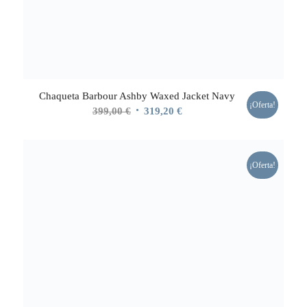
Chaqueta Barbour Ashby Waxed Jacket Navy
¡Oferta!
El
El
399,00
€
319,20
€
precio
precio
original
actual
era:
es:
¡Oferta!
399,00 €.
319,20 €.