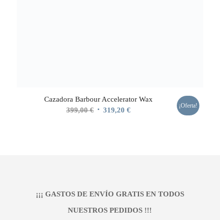
Cazadora Barbour Accelerator Wax
¡Oferta!
El
El
399,00
€
319,20
€
precio
precio
original
actual
era:
es:
399,00 €.
319,20 €.
¡¡¡ GASTOS DE ENVÍO GRATIS EN TODOS
NUESTROS PEDIDOS !!!