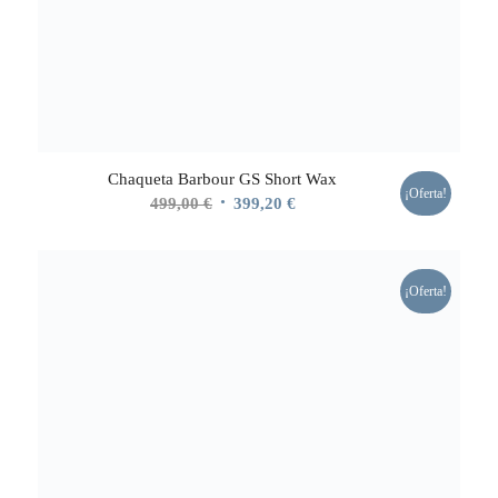
Chaqueta Barbour GS Short Wax
¡Oferta!
El
El
499,00
€
399,20
€
precio
precio
original
actual
era:
es:
¡Oferta!
499,00 €.
399,20 €.