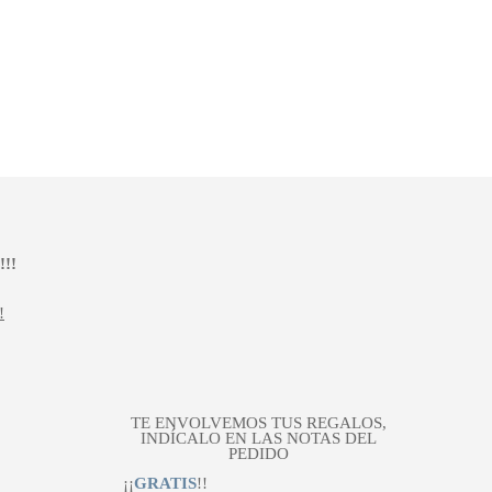
 €.
era:
es:
150,00 €.
105,00 €.
!!
!
TE ENVOLVEMOS TUS REGALOS,
INDÍCALO EN LAS NOTAS DEL
PEDIDO
¡¡
GRATIS
!!