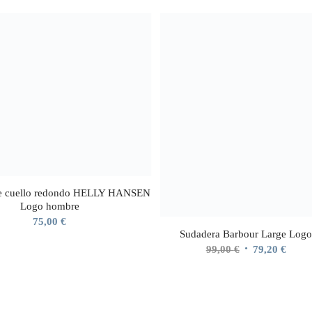
de cuello redondo HELLY HANSEN
Logo hombre
75,00
€
Sudadera Barbour Large Log
El
El
99,00
€
79,20
€
precio
preci
original
actua
era:
es: