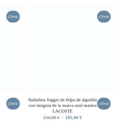
¡Oferta!
¡Oferta!
o
Sudadera Jogger de felpa de algodón
¡Oferta!
¡Oferta!
con insignia de la marca azul marino
LACOSTE
o
El
El
150,00
€
105,00
€
l
precio
precio
original
actual