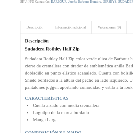
SKU:
N/D
Categorías:
BARBOUR
,
Jerséis Barbour Hombre
,
JERSEYS
,
SUDADE
Descripción
Información adicional
Valoraciones (0)
Descripción
Sudadera Rothley Half Zip
Sudadera Rothley Half Zip color verde oliva de Barbour 
cierre de cremallera con tirador de emblemática anilla B
dobladillo en punto elástico acanalado. Cuenta con bolsill
Shield bordados a la altura del pecho en lado izquierdo.
pantalones jogger, aportando comodidad y estilo a tu look
CARACTERÍSTICAS
Cuello alzado con media cremallera
Logotipo de la marca bordado
Manga Larga
COMPOSICIÓN Y LAVADO