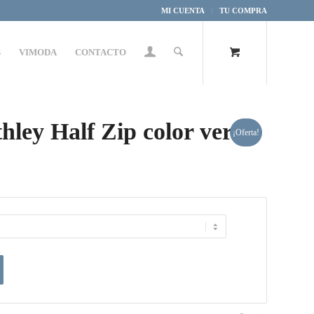
MI CUENTA
TU COMPRA
S
VIMODA
CONTACTO
ey Half Zip color verde
¡Oferta!