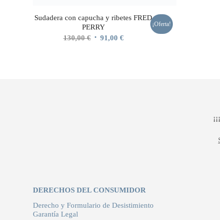
Sudadera con capucha y ribetes FRED
¡Oferta!
PERRY
El
El
130,00
€
91,00
€
precio
precio
original
actual
era:
es:
130,00 €.
91,00 €.
¡
DERECHOS DEL CONSUMIDOR
Derecho y Formulario de Desistimiento
Garantía Legal