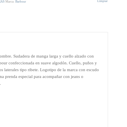
Limpiar
RAS
Marca:
Barbour
hombre. Sudadera de manga larga y cuello alzado con
arbour confeccionada en suave algodón. Cuello, puños y
os laterales tipo ribete. Logotipo de la marca con escudo
 Una prenda especial para acompañar con jeans o
.