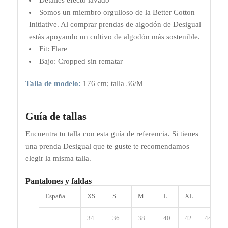
Somos un miembro orgulloso de la Better Cotton
Initiative. Al comprar prendas de algodón de Desigual
estás apoyando un cultivo de algodón más sostenible.
Fit: Flare
Bajo: Cropped sin rematar
Talla de modelo:
176 cm; talla 36/M
Guía de tallas
Encuentra tu talla con esta guía de referencia. Si tienes
una prenda Desigual que te guste te recomendamos
elegir la misma talla.
Pantalones y faldas
España
XS
S
M
L
XL
34
36
38
40
42
44
4