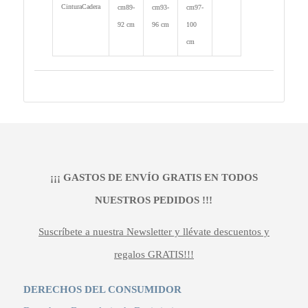
Cintura
Cadera
cm
89-
cm
93-
cm
97-
92 cm
96 cm
100
cm
¡¡¡ GASTOS DE ENVÍO GRATIS EN TODOS
NUESTROS PEDIDOS !!!
Suscríbete a nuestra Newsletter y llévate descuentos y
regalos GRATIS!!!
DERECHOS DEL CONSUMIDOR