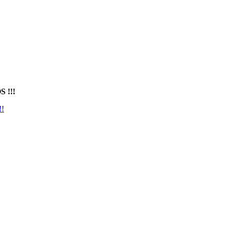
 !!!
!!