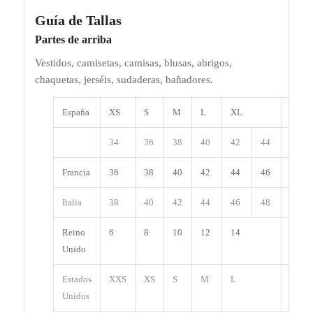
Guía de Tallas
Partes de arriba
Vestidos, camisetas, camisas, blusas, abrigos,
chaquetas, jerséis, sudaderas, bañadores.
España
XS
S
M
L
XL
XXL
34
36
38
40
42
44
46
Francia
36
38
40
42
44
46
48
Italia
38
40
42
44
46
48
50
Reino
6
8
10
12
14
16
Unido
Estados
XXS
XS
S
M
L
XL
Unidos