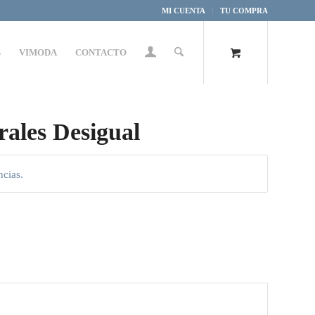
MI CUENTA
TU COMPRA
S
VIMODA
CONTACTO
rales Desigual
ncias.