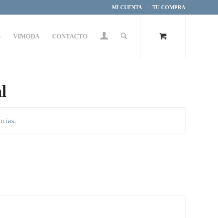
MI CUENTA
TU COMPRA
S
VIMODA
CONTACTO
l
ncias.