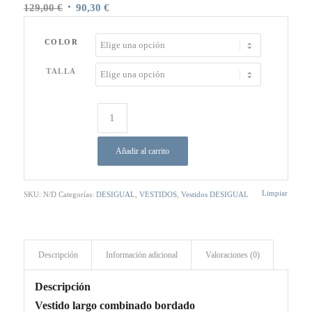
El
El
129,00
€
90,30
€
precio
precio
original
actual
COLOR
era:
es:
TALLA
129,00 €.
90,30 €.
Añadir al carrito
Limpiar
SKU:
N/D
Categorías:
DESIGUAL
,
VESTIDOS
,
Vestidos DESIGUAL
Descripción
Información adicional
Valoraciones (0)
Descripción
Vestido largo combinado bordado