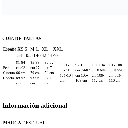
GUÍA DE TALLAS
España
XS
S
M
L
XL
XXL
34
36
38
40
42
44
46
81-84
85-88
89-92
93-96 cm
97-100
101-104
105-108
Pecho
cm
63-
cm
67-
cm
71-
75-78 cm
cm
79-82
cm
83-86
cm
87-90
Cintura
66 cm
70 cm
74 cm
101-104
cm
105-
cm
109-
cm
113-
Cadera
89-92
93-96
97-100
cm
108 cm
112 cm
116 cm
cm
cm
cm
Información adicional
MARCA
DESIGUAL