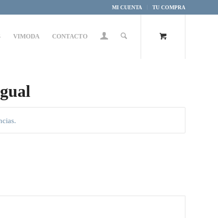
MI CUENTA
TU COMPRA
S
VIMODA
CONTACTO
igual
ncias.