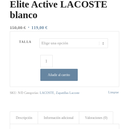
Elite Active LACOSTE
blanco
El
El
150,00
€
119,00
€
precio
precio
original
actual
TALLA
era:
es:
150,00 €.
119,00 €.
Añadir al carrito
Limpiar
SKU:
N/D
Categorías:
LACOSTE
,
Zapatillas Lacoste
Descripción
Información adicional
Valoraciones (0)