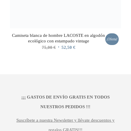
Camiseta blanca de hombre LACOSTE en algodón
¡Oferta!
ecológico con estampado vintage
El
El
75,00
€
52,50
€
precio
precio
original
actual
era:
es:
75,00 €.
52,50 €.
¡¡¡ GASTOS DE ENVÍO GRATIS EN TODOS
NUESTROS PEDIDOS !!!
Suscríbete a nuestra Newsletter y llévate descuentos y
regalos GRATIS!!!