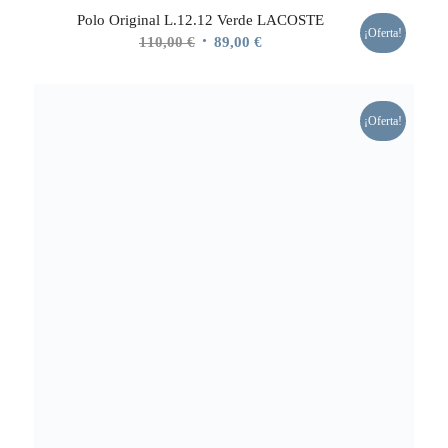
Polo Original L.12.12 Verde LACOSTE
¡Oferta!
El
El
110,00
€
89,00
€
precio
precio
original
actual
era:
es:
¡Oferta!
110,00 €.
89,00 €.