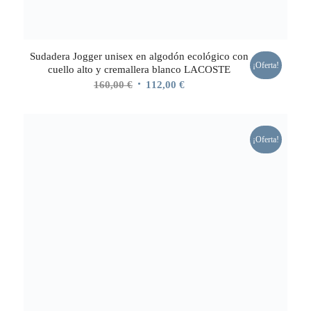
Sudadera Jogger unisex en algodón ecológico con
¡Oferta!
cuello alto y cremallera blanco LACOSTE
El
El
160,00
€
112,00
€
precio
precio
original
actual
era:
es:
¡Oferta!
160,00 €.
112,00 €.