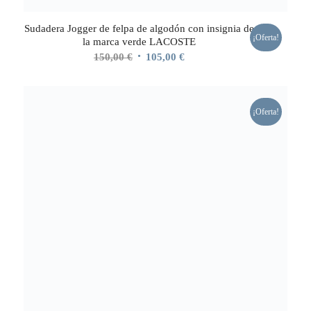
Sudadera Jogger de felpa de algodón con insignia de
¡Oferta!
la marca verde LACOSTE
El
El
150,00
€
105,00
€
precio
precio
original
actual
era:
es:
¡Oferta!
150,00 €.
105,00 €.