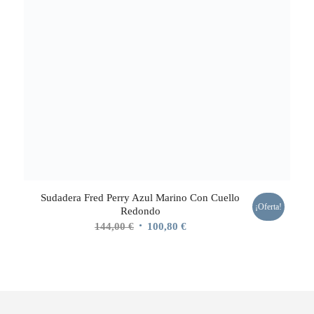
Sudadera Fred Perry Azul Marino Con Cuello
¡Oferta!
Redondo
El
El
144,00
€
100,80
€
precio
precio
original
actual
era:
es:
144,00 €.
100,80 €.