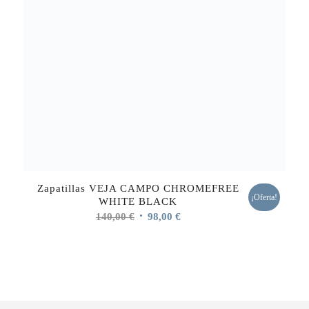
Zapatillas VEJA CAMPO CHROMEFREE
¡Oferta!
WHITE BLACK
El
El
140,00
€
98,00
€
precio
precio
original
actual
era:
es:
140,00 €.
98,00 €.