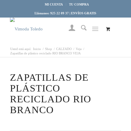
MI CUENTA
TU COMPRA
Llámanos: 925 22 09 37 | ENVÍOS GRATIS
Usted está aquí:
Inicio
/
Shop
/
CALZADO
/
Veja
/
Zapatillas de plástico reciclado RIO BRANCO VEJA
ZAPATILLAS DE
PLÁSTICO
RECICLADO RIO
BRANCO