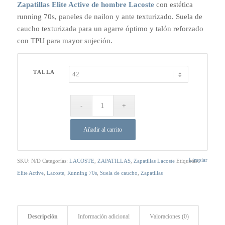
Zapatillas Elite Active de hombre Lacoste
con estética
original
actual
running 70s, paneles de nailon y ante texturizado. Suela de
era:
es:
caucho texturizada para un agarre óptimo y talón reforzado
150,00 €.
120,00 €.
con TPU para mayor sujeción.
TALLA
Añadir al carrito
Limpiar
SKU:
N/D
Categorías:
LACOSTE
,
ZAPATILLAS
,
Zapatillas Lacoste
Etiquetas:
Elite Active
,
Lacoste
,
Running 70s
,
Suela de caucho
,
Zapatillas
Descripción
Información adicional
Valoraciones (0)