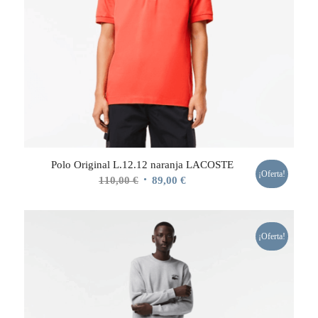
Polo Original L.12.12 naranja LACOSTE
¡Oferta!
El
El
110,00
€
89,00
€
precio
precio
original
actual
era:
es:
¡Oferta!
110,00 €.
89,00 €.