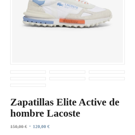
Zapatillas Elite Active de
hombre Lacoste
El
El
150,00
€
120,00
€
precio
precio