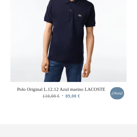
Polo Original L.12.12 Azul marino LACOSTE
¡Oferta!
El
El
110,00
€
89,00
€
precio
precio
original
actual
era:
es:
110,00 €.
89,00 €.