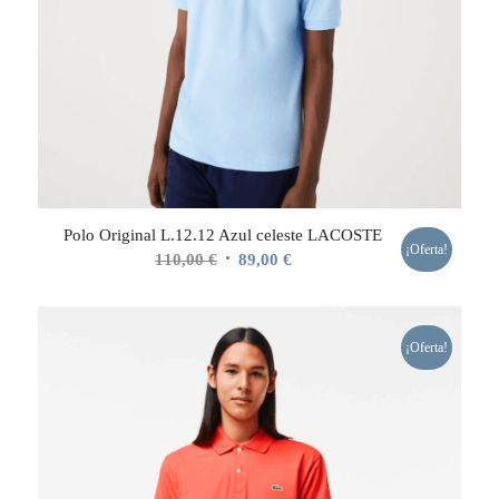
Polo Original L.12.12 Azul celeste LACOSTE
¡Oferta!
El
El
110,00
€
89,00
€
precio
precio
original
actual
era:
es:
¡Oferta!
110,00 €.
89,00 €.