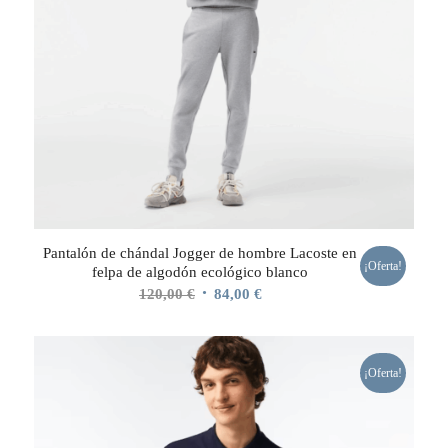
Pantalón de chándal Jogger de hombre Lacoste en
¡Oferta!
felpa de algodón ecológico blanco
El
El
120,00
€
84,00
€
precio
precio
original
actual
era:
es:
¡Oferta!
120,00 €.
84,00 €.