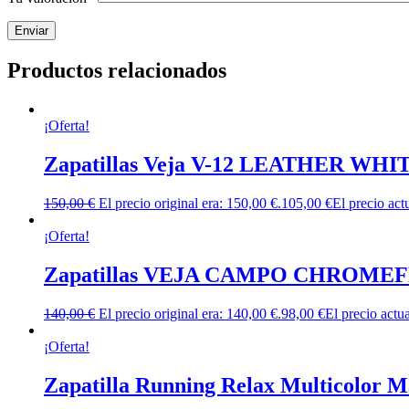
Productos relacionados
¡Oferta!
Zapatillas Veja V-12 LEATHER WH
150,00
€
El precio original era: 150,00 €.
105,00
€
El precio act
¡Oferta!
Zapatillas VEJA CAMPO CHROM
140,00
€
El precio original era: 140,00 €.
98,00
€
El precio actua
¡Oferta!
Zapatilla Running Relax Multicolor M