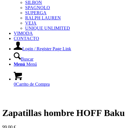
SILBON
SPAGNOLO
SUPERGA
RALPH LAUREN
VEJA
UNIQUE UNLIMITED
VIMODA
CONTACTO
Login / Register Page Link
Buscar
Menú
Menú
0
Carrito de Compra
Zapatillas hombre HOFF Baku
99,00
€