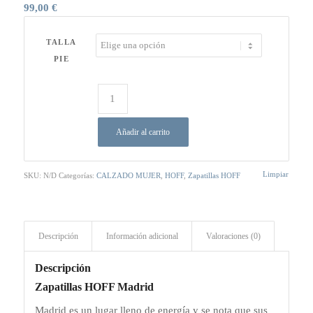
99,00
€
TALLA
PIE
Añadir al carrito
Limpiar
SKU:
N/D
Categorías:
CALZADO MUJER
,
HOFF
,
Zapatillas HOFF
Descripción
Información adicional
Valoraciones (0)
Descripción
Zapatillas HOFF Madrid
Madrid es un lugar lleno de energía y se nota que sus