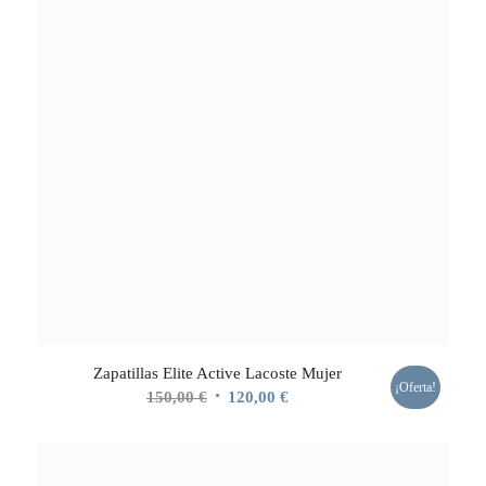
Zapatillas Elite Active Lacoste Mujer
¡Oferta!
El
El
150,00
€
120,00
€
precio
precio
original
actual
era:
es: