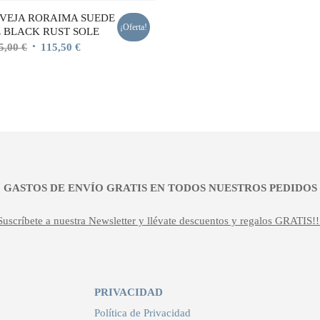
as VEJA RORAIMA SUEDE
¡Oferta!
 BLACK RUST SOLE
El
El
5,00
€
115,50
€
precio
precio
original
actual
era:
es:
165,00 €.
115,50 €.
¡¡ GASTOS DE ENVÍO GRATIS EN TODOS NUESTROS PEDIDOS !
Suscríbete a nuestra Newsletter y llévate descuentos y regalos GRATIS!!
PRIVACIDAD
Política de Privacidad