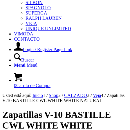
SILBON
SPAGNOLO
SUPERGA
RALPH LAUREN
VEJA
UNIQUE UNLIMITED
VIMODA
CONTACTO
Login / Register Page Link
Buscar
Menú
Menú
0
Carrito de Compra
Usted está aquí:
Inicio
1
/
Shop
2
/
CALZADO
3
/
Veja
4
/
Zapatillas
V-10 BASTILLE CWL WHITE WHITE NATURAL
Zapatillas V-10 BASTILLE
CWL WHITE WHITE