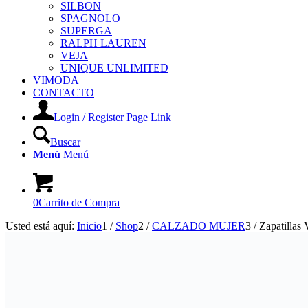
SILBON
SPAGNOLO
SUPERGA
RALPH LAUREN
VEJA
UNIQUE UNLIMITED
VIMODA
CONTACTO
Login / Register Page Link
Buscar
Menú
Menú
0
Carrito de Compra
Usted está aquí:
Inicio
1
/
Shop
2
/
CALZADO MUJER
3
/
Zapatil