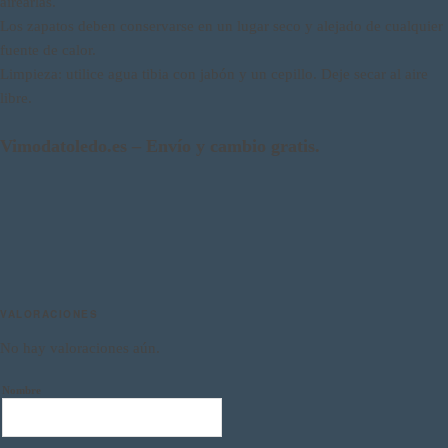
airearlas.
Los zapatos deben conservarse en un lugar seco y alejado de cualquier
fuente de calor.
Limpieza: utilice agua tibia con jabón y un cepillo. Deje secar al aire
libre.
Vimodatoledo.es – Envío y cambio gratis.
VALORACIONES
No hay valoraciones aún.
Nombre