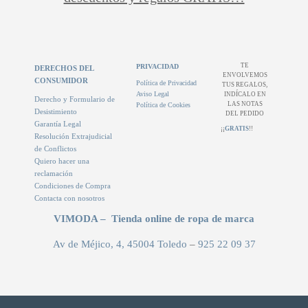
TE
PRIVACIDAD
DERECHOS DEL
ENVOLVEMOS
CONSUMIDOR
Política de Privacidad
TUS REGALOS,
Aviso Legal
INDÍCALO EN
Derecho y Formulario de
LAS NOTAS
Política de Cookies
Desistimiento
DEL PEDIDO
Garantía Legal
¡¡
GRATIS
!!
Resolución Extrajudicial
de Conflictos
Quiero hacer una
reclamación
Condiciones de Compra
Contacta con nosotros
VIMODA – Tienda online de ropa de marca
Av de Méjico, 4, 45004 Toledo
–
925 22 09 37