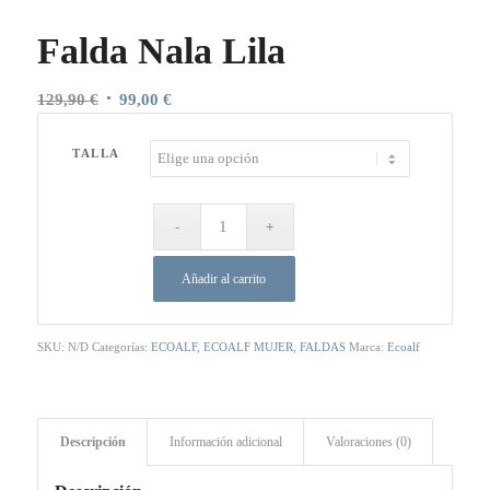
Falda Nala Lila
El
El
129,90
€
99,00
€
precio
precio
original
actual
TALLA
era:
es:
129,90 €.
99,00 €.
Añadir al carrito
SKU:
N/D
Categorías:
ECOALF
,
ECOALF MUJER
,
FALDAS
Marca:
Ecoalf
Descripción
Información adicional
Valoraciones (0)