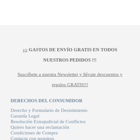
precio
precio
original
actual
era:
es:
99,90 €.
79,92 €.
¡¡¡ GASTOS DE ENVÍO GRATIS EN TODOS
NUESTROS PEDIDOS !!!
Suscríbete a nuestra Newsletter y llévate descuentos y
regalos GRATIS!!!
DERECHOS DEL CONSUMIDOR
Derecho y Formulario de Desistimiento
Garantía Legal
Resolución Extrajudicial de Conflictos
Quiero hacer una reclamación
Condiciones de Compra
Contacta con nosotros