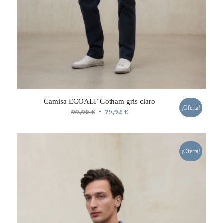
Camisa ECOALF Gotham gris claro
¡Oferta!
El
El
99,90
€
79,92
€
precio
precio
original
actual
era:
es:
¡Oferta!
99,90 €.
79,92 €.