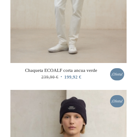
Chaqueta ECOALF corta ancua verde
¡Oferta!
El
El
239,90
€
199,92
€
precio
precio
original
actual
era:
es:
¡Oferta!
239,90 €.
199,92 €.