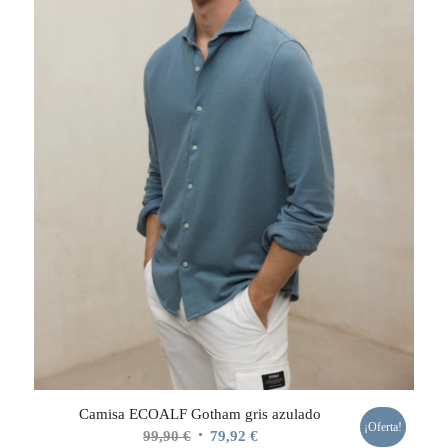
Camisa ECOALF Gotham gris azulado
¡Oferta!
El
El
99,90
€
79,92
€