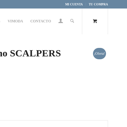
MI CUENTA
TU COMPRA
S
VIMODA
CONTACTO
arino SCALPERS
¡Oferta!