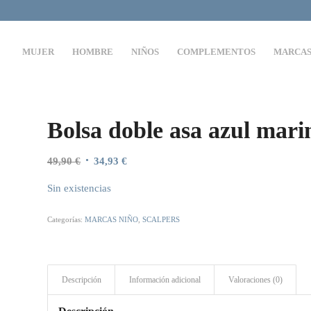
MUJER
HOMBRE
NIÑOS
COMPLEMENTOS
MARCA
Bolsa doble asa azul m
El
El
49,90
€
34,93
€
precio
precio
Sin existencias
original
actual
era:
es:
Categorías:
MARCAS NIÑO
,
SCALPERS
49,90 €.
34,93 €.
Descripción
Información adicional
Valoraciones (0)