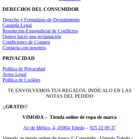
DERECHOS DEL CONSUMIDOR
Derecho y Formulario de Desistimiento
Garantía Legal
Resolución Extrajudicial de Conflictos
Quiero hacer una reclamación
Condiciones de Compra
Contacta con nosotros
PRIVACIDAD
Política de Privacidad
Aviso Legal
Política de Cookies
TE ENVOLVEMOS TUS REGALOS, INDÍCALO EN LAS
NOTAS DEL PEDIDO
¡¡
GRATIS
!!
VIMODA – Tienda online de ropa de marca
Av de Méjico, 4, 45004 Toledo
–
925 22 09 37
Vimoda, tu tienda online de marca © Copyright - Vimoda Toledo -