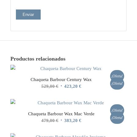
Productos relacionados
¡Oferta!
Chaqueta Barbour Century Wax
¡Oferta!
El
El
529,00
€
423,20
€
precio
precio
original
actual
era:
es:
¡Oferta!
Chaqueta Barbour Wax Mac Verde
529,00 €.
423,20 €.
¡Oferta!
El
El
479,00
€
383,20
€
precio
precio
original
actual