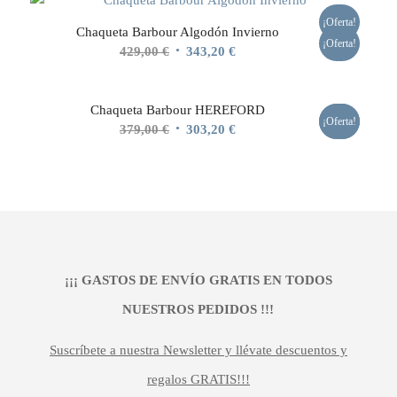
era:
es:
¡Oferta!
Chaqueta Barbour Algodón Invierno
479,00 €.
383,20 €.
¡Oferta!
El
El
429,00
€
343,20
€
precio
precio
original
actual
Chaqueta Barbour HEREFORD
era:
es:
¡Oferta!
¡Oferta!
El
El
379,00
€
303,20
€
429,00 €.
343,20 €.
precio
precio
original
actual
era:
es:
379,00 €.
303,20 €.
¡¡¡ GASTOS DE ENVÍO GRATIS EN TODOS
NUESTROS PEDIDOS !!!
Suscríbete a nuestra Newsletter y llévate descuentos y
regalos GRATIS!!!