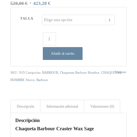
El
El
529,00
€
423,20
€
precio
precio
original
actual
TALLA
era:
es:
529,00 €.
423,20 €.
Añadir al carrito
Limpiar
SKU:
N/D
Categorías:
BARBOUR
,
Chaquetas Barbour Hombre
,
CHAQUETAS
HOMBRE
Marca:
Barbour
Descripción
Información adicional
Valoraciones (0)
Descripción
Chaqueta Barbour Craster Wax Sage