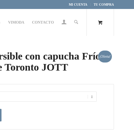
MI CUENTA
TU COMPRA
S
VIMODA
CONTACTO
sible con capucha Frío
¡Oferta!
e Toronto JOTT