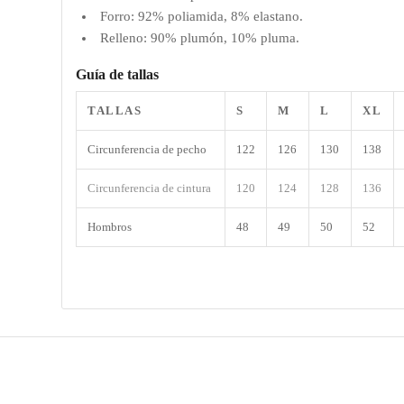
Forro: 92% poliamida, 8% elastano.
Relleno: 90% plumón, 10% pluma.
Guía de tallas
TALLAS
S
M
L
XL
Circunferencia de pecho
122
126
130
138
Circunferencia de cintura
120
124
128
136
Hombros
48
49
50
52