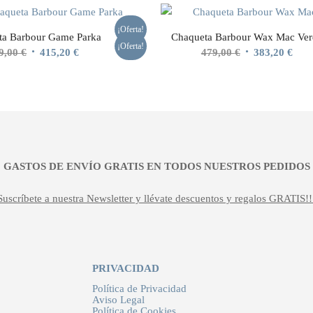
¡Oferta!
ta Barbour Game Parka
Chaqueta Barbour Wax Mac Ver
¡Oferta!
El
El
El
El
9,00
€
415,20
€
479,00
€
383,20
€
precio
precio
precio
prec
original
actual
original
actu
era:
es:
era:
es:
519,00 €.
415,20 €.
479,00 €.
383,
¡¡ GASTOS DE ENVÍO GRATIS EN TODOS NUESTROS PEDIDOS !
Suscríbete a nuestra Newsletter y llévate descuentos y regalos GRATIS!!
PRIVACIDAD
Política de Privacidad
Aviso Legal
Política de Cookies