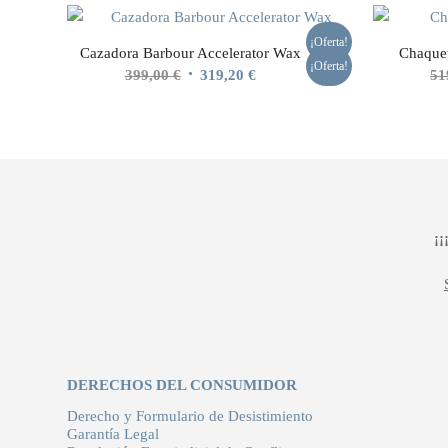
¡Oferta!
Cazadora Barbour Accelerator Wax
Chaque
¡Oferta!
El
El
399,00
€
319,20
€
51
precio
precio
original
actual
era:
es:
399,00 €.
319,20 €.
¡
DERECHOS DEL CONSUMIDOR
Derecho y Formulario de Desistimiento
Garantía Legal