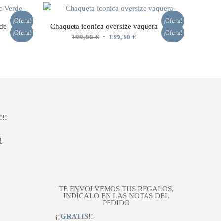
¡Oferta!
¡Oferta!
de
Chaqueta iconica oversize vaquera
¡Oferta!
¡Oferta!
El
El
199,00
€
139,30
€
io
precio
precio
al
original
actual
era:
es:
20 €.
199,00 €.
139,30 €.
!!
!
TE ENVOLVEMOS TUS REGALOS,
INDÍCALO EN LAS NOTAS DEL
PEDIDO
¡¡
GRATIS
!!