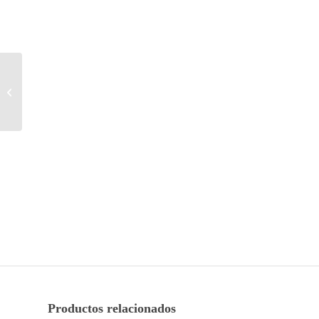
Chaqueta de plumón
Marine Iceberg JOTT
Productos relacionados