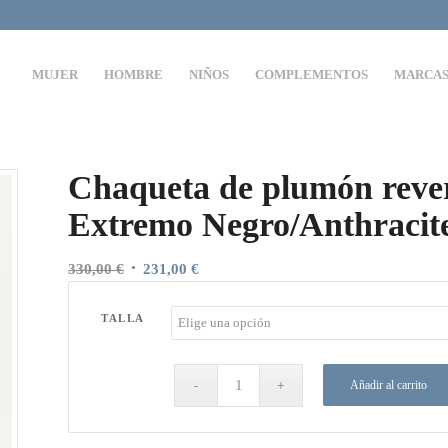
MUJER
HOMBRE
NIÑOS
COMPLEMENTOS
MARCA
Chaqueta de plumón rever
Extremo Negro/Anthracit
El
El
330,00
€
231,00
€
precio
precio
original
actual
TALLA
era:
es:
330,00 €.
231,00 €.
Añadir al carrito