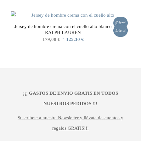
precio
precio
original
actual
era:
es:
¡Oferta!
Jersey de hombre crema con el cuello alto blanco
199,00 €.
139,30 €.
¡Oferta!
RALPH LAUREN
El
El
179,00
€
125,30
€
precio
precio
original
actual
era:
es:
179,00 €.
125,30 €.
¡¡¡ GASTOS DE ENVÍO GRATIS EN TODOS
NUESTROS PEDIDOS !!!
Suscríbete a nuestra Newsletter y llévate descuentos y
regalos GRATIS!!!