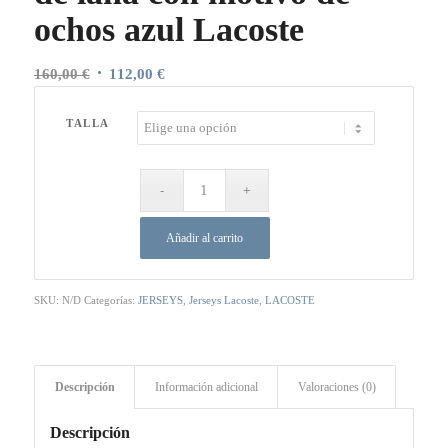
ochos azul Lacoste
El
El
160,00
€
112,00
€
precio
precio
original
actual
TALLA
era:
es:
160,00 €.
112,00 €.
Añadir al carrito
SKU:
N/D
Categorías:
JERSEYS
,
Jerseys Lacoste
,
LACOSTE
Descripción
Información adicional
Valoraciones (0)
Descripción