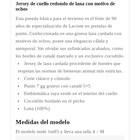
Jersey de cuello redondo de lana con motivo de
ochos
Esta prenda básica para el invierno es el fruto de 90
años de especialización de Lacoste en prendas de
punto. Confeccionada en una gruesa lana cardada con
motivos de ochos, posee una elegancia cálida y
atemporal. Sin olvidar sus sofisticados acabados, como
los bordes de canalé marcado y un exclusivo cocodrilo.
Jersey de lana cardada procedente de fuentes que
respetan las normas de bienestar animal más estrictas.
Corte clásico y cómodo
Punto 7 gg grueso con canalé 5×5
Emblemática raya verde en el interior del cuello
Cocodrilo bordado en el pecho
Lana (100%)
Medidas del modelo
El modelo mide 1m85 y lleva una talla 4 – M