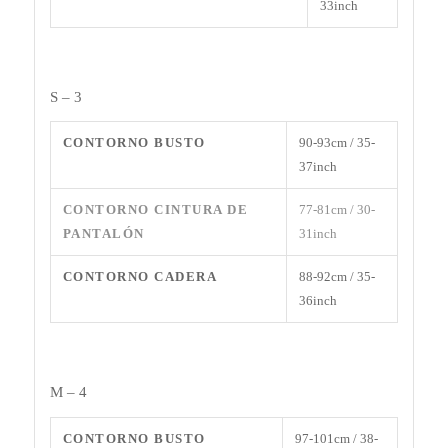
33inch
S – 3
CONTORNO BUSTO
90-93cm / 35-
37inch
CONTORNO CINTURA DE
77-81cm / 30-
PANTALÓN
31inch
CONTORNO CADERA
88-92cm / 35-
36inch
M – 4
CONTORNO BUSTO
97-101cm / 38-