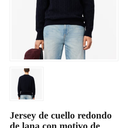
Jersey de cuello redondo
de lana con motivo de