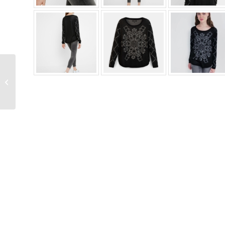
Falda larga viscosa lúrex
DESIGUAL