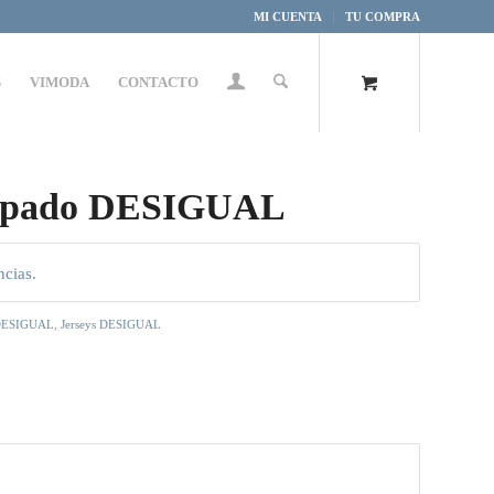
MI CUENTA
TU COMPRA
S
VIMODA
CONTACTO
tampado DESIGUAL
ncias.
DESIGUAL
,
Jerseys DESIGUAL