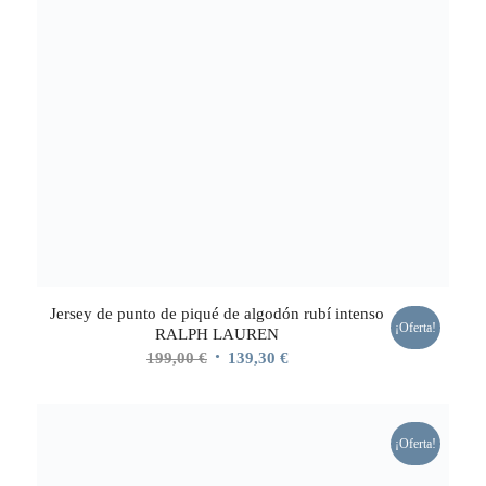
Jersey de punto de piqué de algodón rubí intenso
¡Oferta!
RALPH LAUREN
El
El
199,00
€
139,30
€
precio
precio
original
actual
era:
es:
¡Oferta!
199,00 €.
139,30 €.