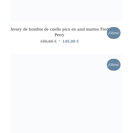
Jersey de hombre de cuello pico en azul marino Fred
¡Oferta!
Perry
El
El
199,00
€
149,00
€
precio
precio
original
actual
era:
es:
¡Oferta!
199,00 €.
149,00 €.