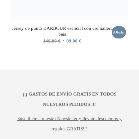
Jersey de punto BARBOUR esencial con cremallera
¡Oferta!
beis
El
El
149,00
€
99,00
€
precio
precio
original
actual
era:
es:
149,00 €.
99,00 €.
¡¡¡ GASTOS DE ENVÍO GRATIS EN TODOS
NUESTROS PEDIDOS !!!
Suscríbete a nuestra Newsletter y llévate descuentos y
regalos GRATIS!!!