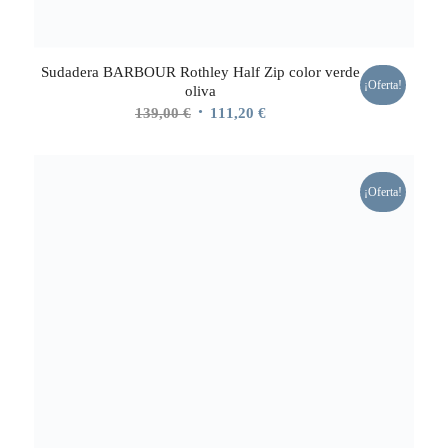
Sudadera BARBOUR Rothley Half Zip color verde
¡Oferta!
oliva
El
El
139,00
€
111,20
€
precio
precio
original
actual
era:
es:
¡Oferta!
139,00 €.
111,20 €.