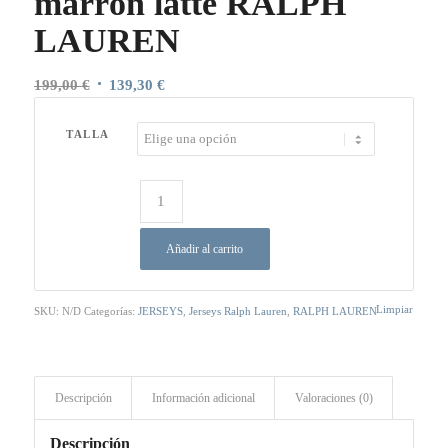
marrón latte RALPH
LAUREN
El
El
199,00
€
139,30
€
precio
precio
original
actual
TALLA
era:
es:
199,00 €.
139,30 €.
Añadir al carrito
Limpiar
SKU:
N/D
Categorías:
JERSEYS
,
Jerseys Ralph Lauren
,
RALPH LAUREN
Descripción
Información adicional
Valoraciones (0)
Descripción