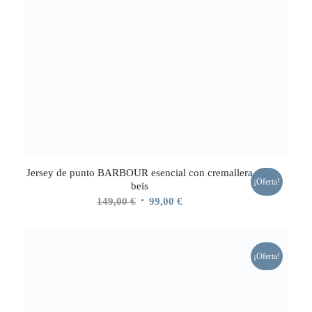
Jersey de punto BARBOUR esencial con cremallera
¡Oferta!
beis
El
El
149,00
€
99,00
€
precio
precio
original
actual
era:
es:
¡Oferta!
149,00 €.
99,00 €.