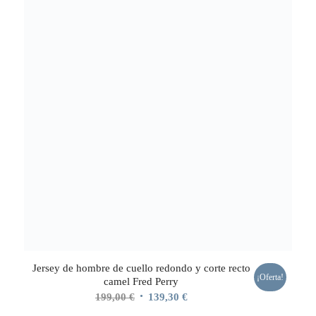
Jersey de hombre de cuello redondo y corte recto
¡Oferta!
camel Fred Perry
El
El
199,00
€
139,30
€
precio
precio