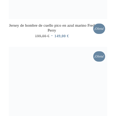
Jersey de hombre de cuello pico en azul marino Fred
¡Oferta!
Perry
El
El
199,00
€
149,00
€
precio
precio
original
actual
era:
es:
¡Oferta!
199,00 €.
149,00 €.