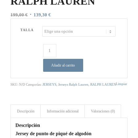
RALPH LAUREN
El
El
199,00
€
139,30
€
precio
precio
original
actual
TALLA
era:
es:
199,00 €.
139,30 €.
Añadir al carrito
Limpiar
SKU:
N/D
Categorías:
JERSEYS
,
Jerseys Ralph Lauren
,
RALPH LAUREN
Descripción
Información adicional
Valoraciones (0)
Descripción
Jersey de punto de piqué de algodón