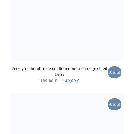
Jersey de hombre de cuello redondo en negro Fred
¡Oferta!
Perry
El
El
199,00
€
149,00
€
precio
precio
original
actual
era:
es:
¡Oferta!
199,00 €.
149,00 €.