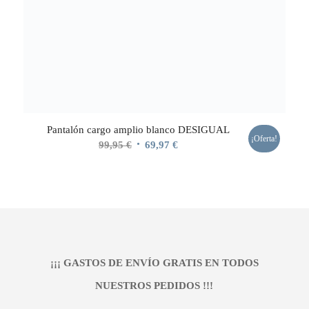
Pantalón cargo amplio blanco DESIGUAL
¡Oferta!
El
El
99,95
€
69,97
€
precio
precio
original
actual
era:
es:
99,95 €.
69,97 €.
¡¡¡ GASTOS DE ENVÍO GRATIS EN TODOS
NUESTROS PEDIDOS !!!