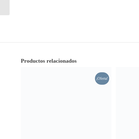
chino gabardina marino
Productos relacionados
¡Oferta!