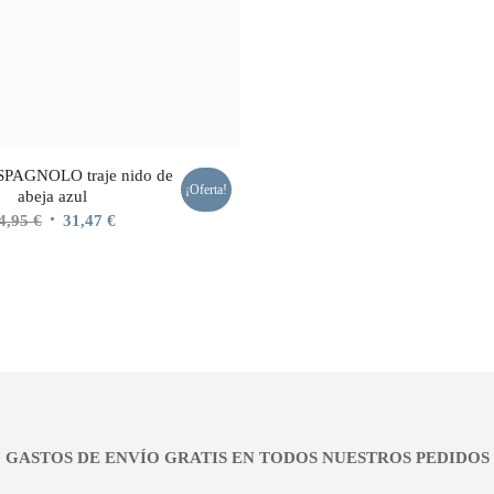
 SPAGNOLO traje nido de
¡Oferta!
abeja azul
El
El
4,95
€
31,47
€
precio
precio
original
actual
era:
es:
44,95 €.
31,47 €.
¡¡ GASTOS DE ENVÍO GRATIS EN TODOS NUESTROS PEDIDOS !