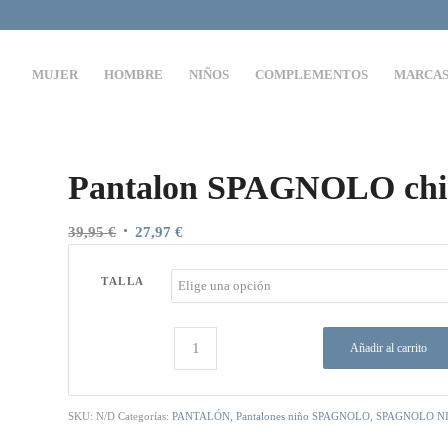
MUJER
HOMBRE
NIÑOS
COMPLEMENTOS
MARCA
Pantalon SPAGNOLO chin
El
El
39,95
€
27,97
€
precio
precio
original
actual
TALLA
era:
es:
39,95 €.
27,97 €.
Añadir al carrito
SKU:
N/D
Categorías:
PANTALÓN
,
Pantalones niño SPAGNOLO
,
SPAGNOLO N