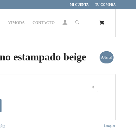
MI CUENTA
TU COMPRA
S
VIMODA
CONTACTO
o estampado beige
¡Oferta!
Limpiar
IÑO