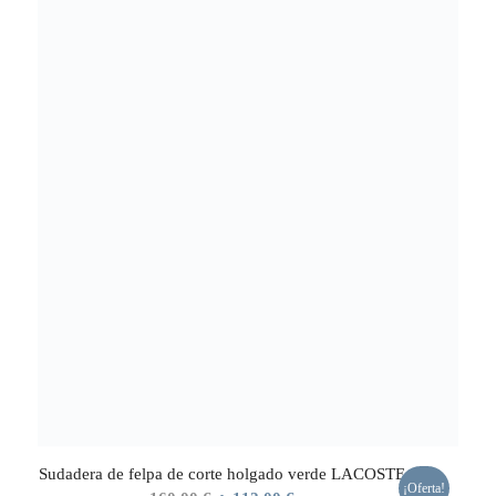
Sudadera de felpa de corte holgado verde LACOSTE
¡Oferta!