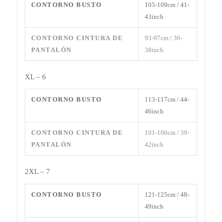
CONTORNO BUSTO
105-109cm / 41-
43inch
CONTORNO CINTURA DE
93-97cm / 36-
PANTALÓN
38inch
XL – 6
CONTORNO BUSTO
113-117cm / 44-
46inch
CONTORNO CINTURA DE
101-106cm / 39-
PANTALÓN
42inch
2XL – 7
CONTORNO BUSTO
121-125cm / 48-
49inch