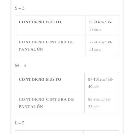
S – 3
CONTORNO BUSTO
90-93cm / 35-
37inch
CONTORNO CINTURA DE
77-81cm / 30-
PANTALÓN
31inch
M – 4
CONTORNO BUSTO
97-101cm / 38-
40inch
CONTORNO CINTURA DE
85-89cm / 33-
PANTALÓN
35inch
L – 5