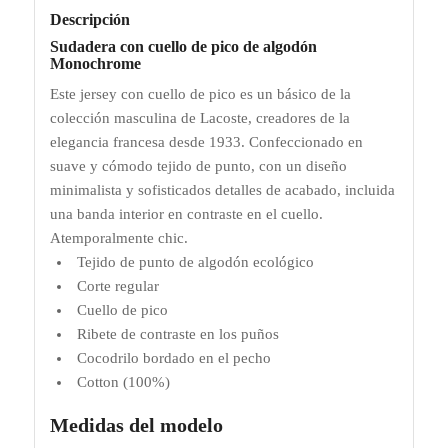
Descripción
Sudadera con cuello de pico de algodón
Monochrome
Este jersey con cuello de pico es un básico de la
colección masculina de Lacoste, creadores de la
elegancia francesa desde 1933. Confeccionado en
suave y cómodo tejido de punto, con un diseño
minimalista y sofisticados detalles de acabado, incluida
una banda interior en contraste en el cuello.
Atemporalmente chic.
Tejido de punto de algodón ecológico
Corte regular
Cuello de pico
Ribete de contraste en los puños
Cocodrilo bordado en el pecho
Cotton (100%)
Medidas del modelo