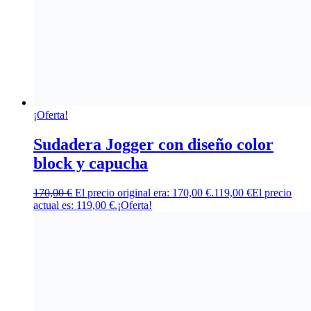
¡Oferta!
Sudadera Jogger con diseño color
block y capucha
170,00
€
El precio original era: 170,00 €.
119,00
€
El precio
actual es: 119,00 €.
¡Oferta!