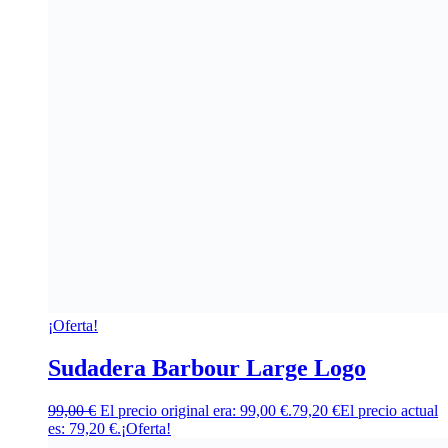
¡Oferta!
Sudadera Barbour Large Logo
99,00
€
El precio original era: 99,00 €.
79,20
€
El precio actual
es: 79,20 €.
¡Oferta!